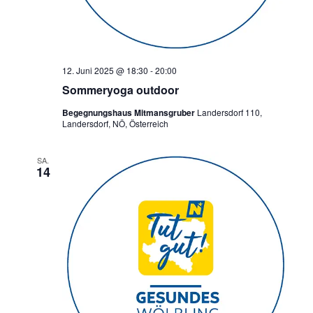
a
v
i
12. Juni 2025 @ 18:30
-
20:00
g
Sommeryoga outdoor
a
Begegnungshaus Mitmansgruber
Landersdorf 110,
t
Landersdorf, NÖ, Österreich
i
o
SA.
14
n