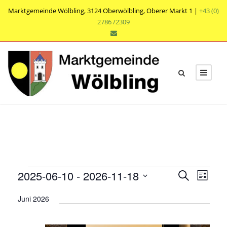
Marktgemeinde Wölbling, 3124 Oberwölbling, Oberer Markt 1 |
+43 (0)
2786 /2309
V
V
V
2025-06-10
 - 
2026-11-18
S
L
e
u
e
e
D
i
r
c
Juni 2026
r
s
a
r
h
a
t
t
a
e
n
e