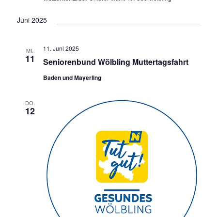
e
a
Juni 2025
u
v
i
n
g
11. Juni 2025
d
MI.
a
11
Seniorenbund Wölbling Muttertagsfahrt
A
t
Baden und Mayerling
n
i
o
s
n
DO.
i
12
c
h
t
e
n
,
N