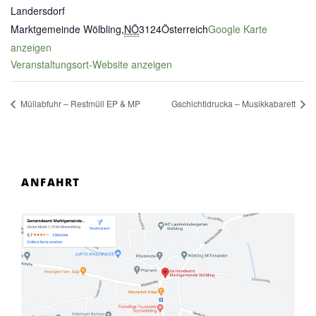
Landersdorf
Marktgemeinde Wölbling
,
NÖ
3124
Österreich
Google Karte
anzeigen
Veranstaltungsort-Website anzeigen
Müllabfuhr – Restmüll EP & MP
Gschichtldrucka – Musikkabarett
ANFAHRT