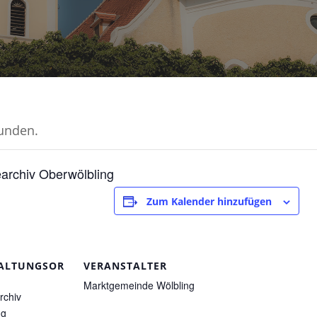
funden.
archiv Oberwölbling
Zum Kalender hinzufügen
ALTUNGSOR
VERANSTALTER
Marktgemeinde Wölbling
rchiv
ng