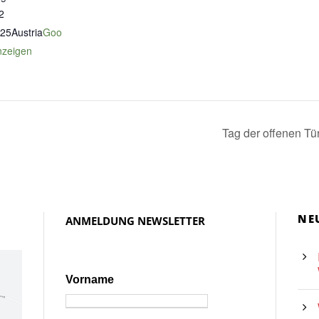
2
25
Austria
Goo
nzeigen
Tag der offenen T
NE
ANMELDUNG NEWSLETTER
Vorname