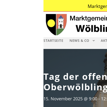
Marktgem
STARTSEITE
NEWS & CO
AK
Tag der offe
Oberwölblin
15. November 2025 @ 9:00
-
12