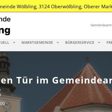
einde Wölbling, 3124 Oberwölbling, Oberer Mark
Gemeindeamt |
TUELL
MARKTGEMEINDE
BÜRGERSERVICE
FR
nen Tür im Gemeindea
g
:00