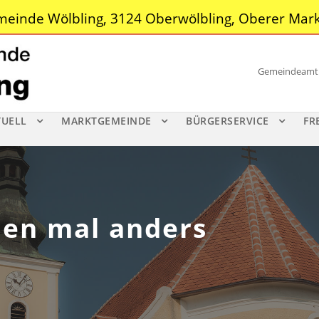
einde Wölbling, 3124 Oberwölbling, Oberer Mark
Gemeindeamt |
TUELL
MARKTGEMEINDE
BÜRGERSERVICE
FR
hen mal anders