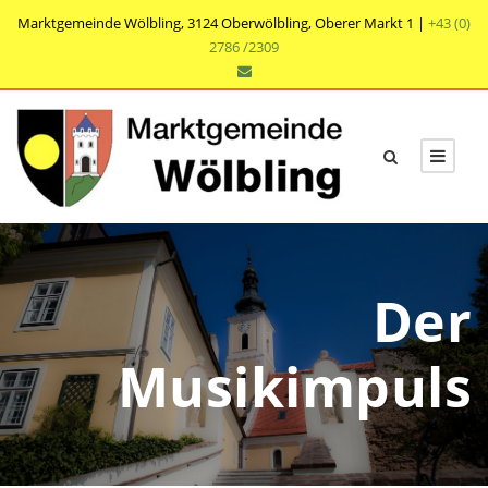
Marktgemeinde Wölbling, 3124 Oberwölbling, Oberer Markt 1 |
+43 (0)
2786 /2309
Der
Musikimpuls