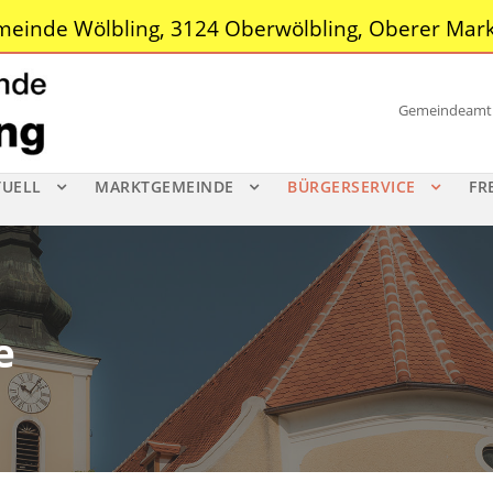
einde Wölbling, 3124 Oberwölbling, Oberer Mark
Gemeindeamt |
TUELL
MARKTGEMEINDE
BÜRGERSERVICE
FR
e