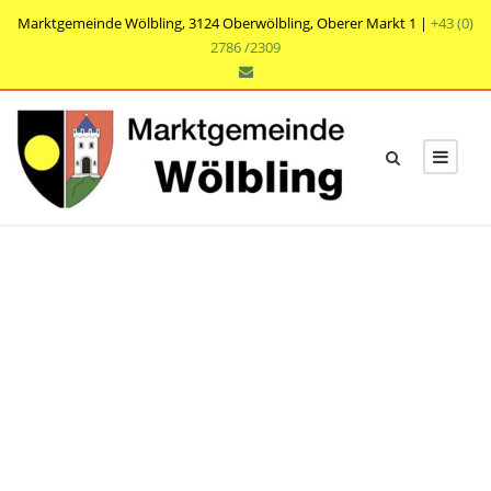
Marktgemeinde Wölbling, 3124 Oberwölbling, Oberer Markt 1 |
+43 (0)
2786 /2309