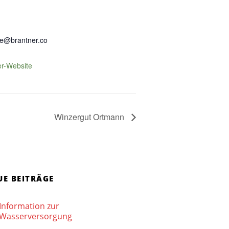
te@brantner.co
er-Website
Winzergut Ortmann
UE BEITRÄGE
Information zur
Wasserversorgung