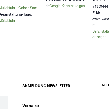
:
ch
Google Karte anzeigen
+4359444
Müllabfuhr - Gelber Sack
E-Mail
Veranstaltung-Tags:
office.was
Müllabfuhr
m
Veranstalt
anzeigen
NE
ANMELDUNG NEWSLETTER
Vorname