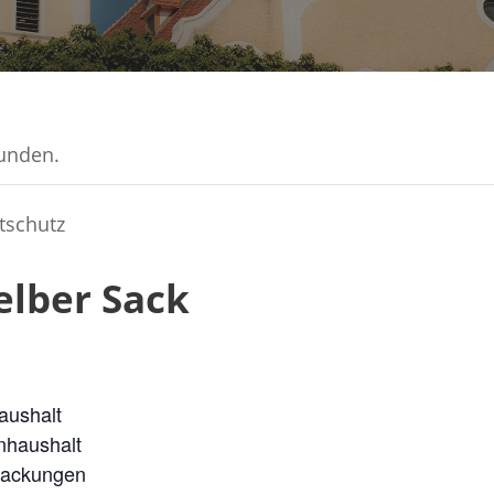
funden.
elber Sack
aushalt
nhaushalt
packungen