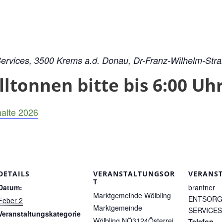
 Services, 3500 Krems a.d. Donau, Dr-Franz-Wilhelm-Str
tonnen bitte bis 6:00 Uhr 
alte 2026
DETAILS
VERANSTALTUNGSOR
VERANS
T
Datum:
brantner
Marktgemeinde Wölbling
ENTSORG
Feber 2
Marktgemeinde
SERVICES
Veranstaltungskategorie
Wölbling
,
NÖ
3124
Österrei
Telefon