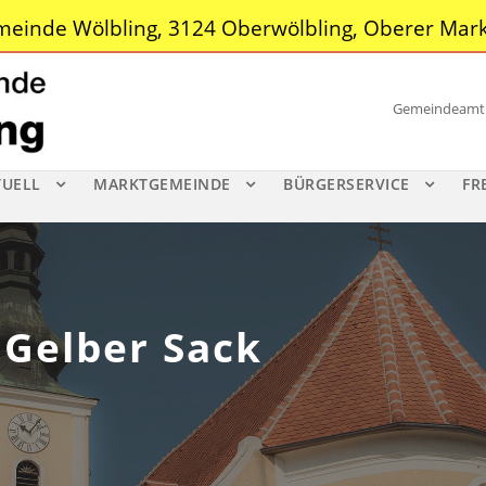
einde Wölbling, 3124 Oberwölbling, Oberer Mark
Gemeindeamt |
TUELL
MARKTGEMEINDE
BÜRGERSERVICE
FR
 Gelber Sack