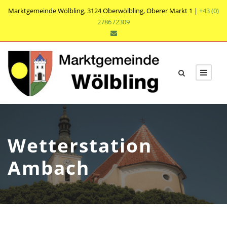
Marktgemeinde Wölbling, 3124 Oberwölbling, Oberer Markt 1 |
+43 (0)
2786 /2309
Wetterstation
Ambach