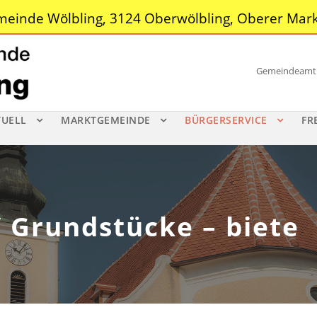
einde Wölbling, 3124 Oberwölbling, Oberer Mark
Gemeindeamt |
TUELL
MARKTGEMEINDE
BÜRGERSERVICE
FR
 Grundstücke – biete