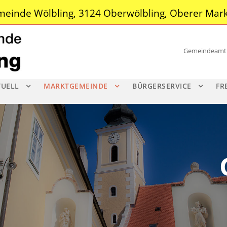
einde Wölbling, 3124 Oberwölbling, Oberer Mark
Gemeindeamt |
TUELL
MARKTGEMEINDE
BÜRGERSERVICE
FR