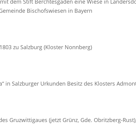
t mit dem Stift Berchtesgaden eine Wiese in Landersdo
r Gemeinde Bischofswiesen in Bayern
1803 zu Salzburg (Kloster Nonnberg)
“ in Salzburger Urkunden Besitz des Klosters Admont
s Gruzwittigaues (jetzt Grünz, Gde. Obritzberg-Rust),