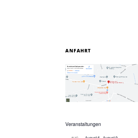
ANFAHRT
Veranstaltungen
August 6
-
August 9
AUG.