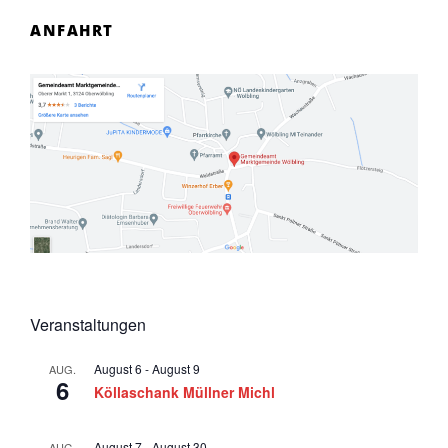
ANFAHRT
Veranstaltungen
August 6
-
August 9
AUG.
6
Köllaschank Müllner Michl
August 7
-
August 30
AUG.