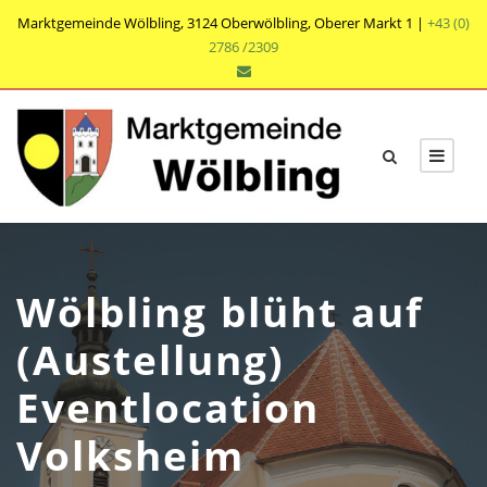
Marktgemeinde Wölbling, 3124 Oberwölbling, Oberer Markt 1 |
+43 (0)
2786 /2309
Wölbling blüht auf
(Austellung)
Eventlocation
Volksheim