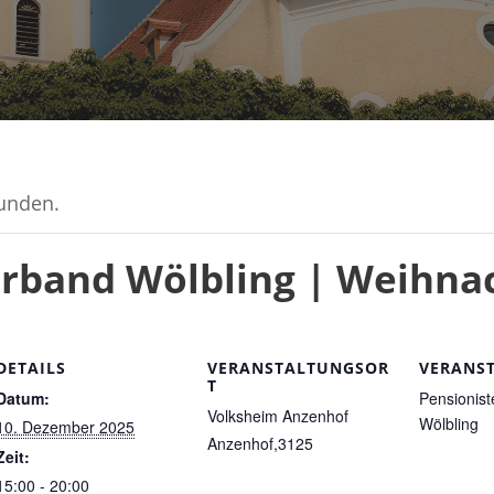
funden.
rband Wölbling | Weihnac
DETAILS
VERANSTALTUNGSOR
VERANS
T
Datum:
Pensionis
Volksheim Anzenhof
Wölbling
10. Dezember 2025
Anzenhof
,
3125
Zeit:
15:00 - 20:00