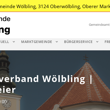
einde Wölbling, 3124 Oberwölbling, Oberer Mark
Gemeindeamt |
TUELL
MARKTGEMEINDE
BÜRGERSERVICE
FR
verband Wölbling |
ier
:00