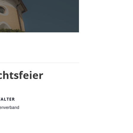
htsfeier
TALTER
tenverband