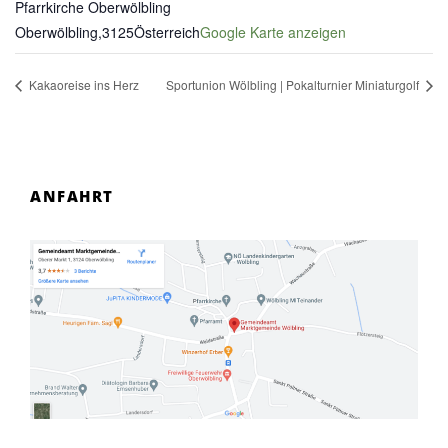
Pfarrkirche Oberwölbling
Oberwölbling
,
3125
Österreich
Google Karte anzeigen
Kakaoreise ins Herz
Sportunion Wölbling | Pokalturnier Miniaturgolf
ANFAHRT