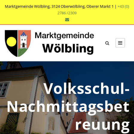
Marktgemeinde Wölbling, 3124 Oberwölbling, Oberer Markt 1 |
+43 (0)
2786 /2309
Volksschul-
Nachmittagsbet
reuung