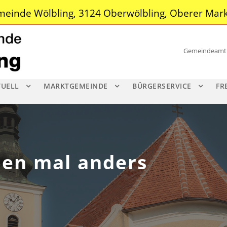
einde Wölbling, 3124 Oberwölbling, Oberer Mark
Gemeindeamt |
TUELL
MARKTGEMEINDE
BÜRGERSERVICE
FR
hen mal anders