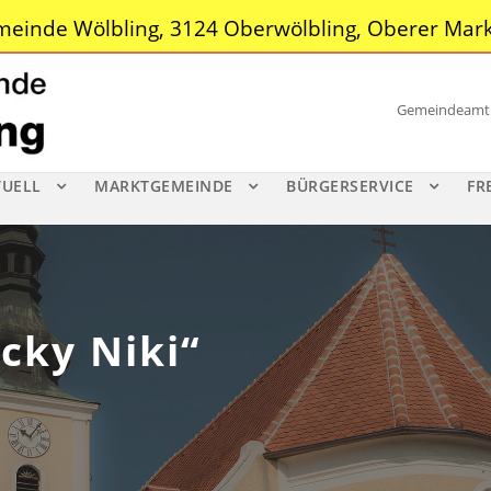
einde Wölbling, 3124 Oberwölbling, Oberer Mark
Gemeindeamt |
TUELL
MARKTGEMEINDE
BÜRGERSERVICE
FR
cky Niki“