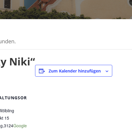
funden.
y Niki“
Zum Kalender hinzufügen
ALTUNGSOR
Wölbling
kt 15
ng
,
3124
Google