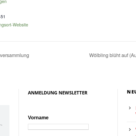
igen
451
ngsort-Website
erversammlung
Wölbling blüht auf (A
NE
ANMELDUNG NEWSLETTER
Vorname