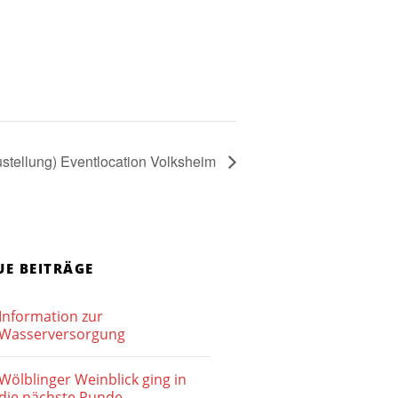
ustellung) Eventlocation Volksheim
UE BEITRÄGE
Information zur
Wasserversorgung
Wölblinger Weinblick ging in
die nächste Runde