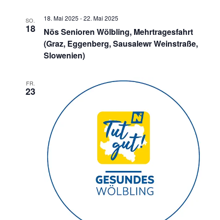
a
18. Mai 2025
-
22. Mai 2025
SO.
v
18
Nös Senioren Wölbling, Mehrtragesfahrt
i
(Graz, Eggenberg, Sausalewr Weinstraße,
g
Slowenien)
a
t
FR.
23
i
o
n