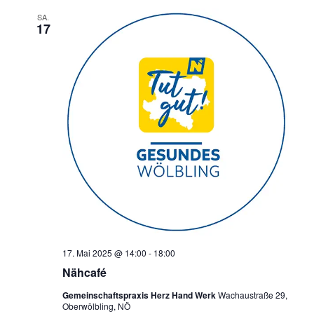
e
a
SA.
17
u
v
i
n
g
d
a
A
t
n
i
o
s
n
i
c
h
t
e
17. Mai 2025 @ 14:00
-
18:00
n
Nähcafé
,
Gemeinschaftspraxis Herz Hand Werk
Wachaustraße 29,
N
Oberwölbling, NÖ