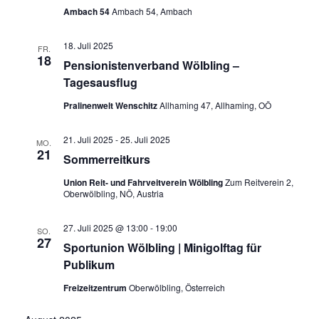
Ambach 54
Ambach 54, Ambach
18. Juli 2025
FR.
18
Pensionistenverband Wölbling –
Tagesausflug
Pralinenwelt Wenschitz
Allhaming 47, Allhaming, OÖ
21. Juli 2025
-
25. Juli 2025
MO.
21
Sommerreitkurs
Union Reit- und Fahrveitverein Wölbling
Zum Reitverein 2,
Oberwölbling, NÖ, Austria
27. Juli 2025 @ 13:00
-
19:00
SO.
27
Sportunion Wölbling | Minigolftag für
Publikum
Freizeitzentrum
Oberwölbling, Österreich