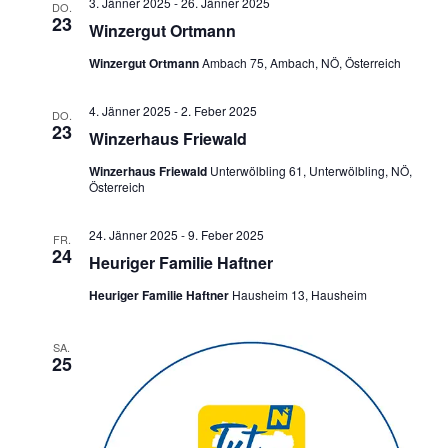
a
3. Jänner 2025
-
26. Jänner 2025
u
DO.
n
s
23
Winzergut Ortmann
n
m
t
s
a
w
Winzergut Ortmann
Ambach 75, Ambach, NÖ, Österreich
s
t
l
ä
a
t
t
4. Jänner 2025
-
2. Feber 2025
h
DO.
23
l
u
Winzerhaus Friewald
a
l
n
t
e
Winzerhaus Friewald
Unterwölbling 61, Unterwölbling, NÖ,
l
g
Österreich
u
n
A
t
n
.
n
24. Jänner 2025
-
9. Feber 2025
FR.
u
g
s
24
Heuriger Familie Haftner
i
e
n
Heuriger Familie Haftner
Hausheim 13, Hausheim
c
n
g
h
S
t
SA.
e
25
u
e
n
n
c
-
h
N