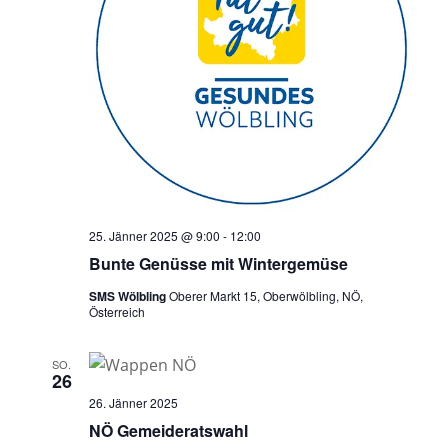
e
a
u
v
i
n
g
d
a
A
t
n
i
o
s
n
i
25. Jänner 2025 @ 9:00
-
12:00
c
Bunte Genüsse mit Wintergemüse
h
SMS Wölbling
Oberer Markt 15, Oberwölbling, NÖ,
Österreich
t
e
SO.
n
26
,
26. Jänner 2025
NÖ Gemeideratswahl
N