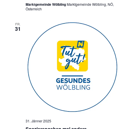
a
Marktgemeinde Wölbling
Marktgemeinde Wölbling, NÖ,
Österreich
v
i
FR.
31
g
a
t
i
o
n
31. Jänner 2025
Spazierengehen mal anders