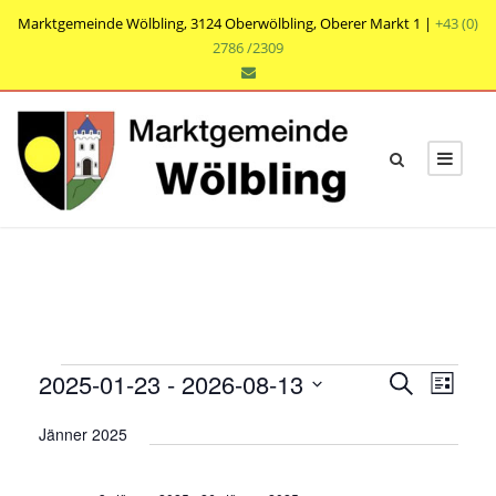
Marktgemeinde Wölbling, 3124 Oberwölbling, Oberer Markt 1 |
+43 (0)
2786 /2309
V
V
V
2025-01-23
 - 
2026-08-13
S
L
e
u
e
e
D
i
r
c
Jänner 2025
r
s
a
r
h
a
t
t
a
e
n
e