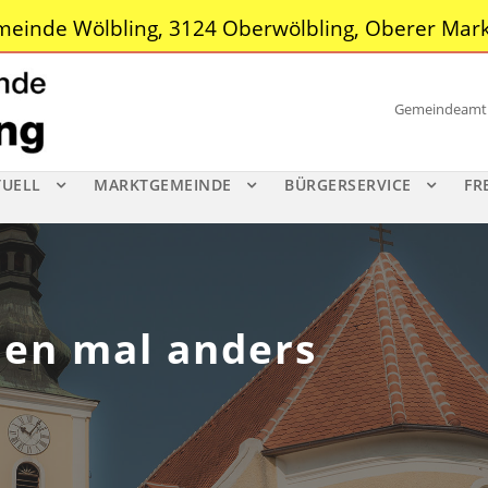
einde Wölbling, 3124 Oberwölbling, Oberer Mark
Gemeindeamt |
TUELL
MARKTGEMEINDE
BÜRGERSERVICE
FR
hen mal anders