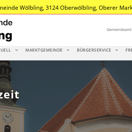
einde Wölbling, 3124 Oberwölbling, Oberer Mark
Gemeindeamt |
TUELL
MARKTGEMEINDE
BÜRGERSERVICE
FR
zeit