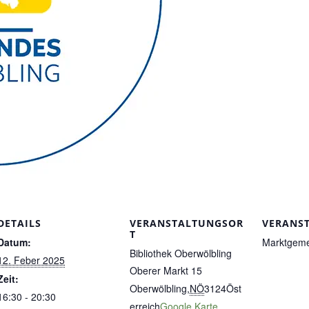
DETAILS
VERANSTALTUNGSOR
VERANS
T
Datum:
Marktgeme
Bibliothek Oberwölbling
12. Feber 2025
Oberer Markt 15
Zeit:
Oberwölbling
,
NÖ
3124
Öst
16:30 - 20:30
erreich
Google Karte