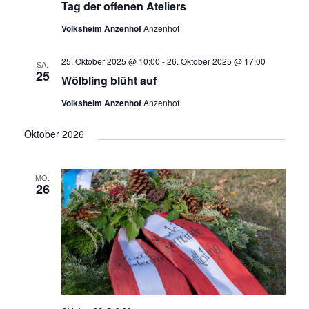
Tag der offenen Ateliers
a
Volksheim Anzenhof
Anzenhof
v
i
25. Oktober 2025 @ 10:00
-
26. Oktober 2025 @ 17:00
SA.
g
25
Wölbling blüht auf
a
Volksheim Anzenhof
Anzenhof
t
Oktober 2026
i
o
n
MO.
26