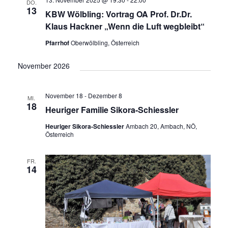
DO.
13
KBW Wölbling: Vortrag OA Prof. Dr.Dr.
Klaus Hackner „Wenn die Luft wegbleibt“
Pfarrhof
Oberwölbling, Österreich
November 2026
November 18
-
Dezember 8
MI.
18
Heuriger Familie Sikora-Schiessler
Heuriger Sikora-Schiessler
Ambach 20, Ambach, NÖ,
Österreich
FR.
14