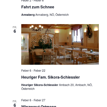
Feber 2
-
Feber 6
Fahrt zum Schnee
Annaberg
Annaberg, NÖ, Österreich
FR.
6
Feber 6
-
Feber 22
Heuriger Fam. Sikora-Schiessler
Heuriger Sikora-Schiessler
Ambach 20, Ambach, NÖ,
Österreich
Feber 6
-
Feber 27
FR.
6
Winzergut Ortmann