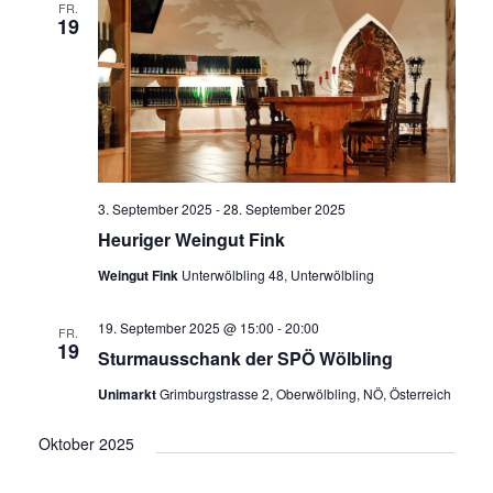
a
u
FR.
n
s
19
n
m
t
s
a
w
s
t
l
ä
a
t
t
h
l
u
a
l
n
t
e
l
g
3. September 2025
-
28. September 2025
u
n
A
t
Heuriger Weingut Fink
n
.
n
u
Weingut Fink
Unterwölbling 48, Unterwölbling
g
s
i
e
n
19. September 2025 @ 15:00
-
20:00
c
FR.
n
19
g
h
Sturmausschank der SPÖ Wölbling
S
t
e
Unimarkt
Grimburgstrasse 2, Oberwölbling, NÖ, Österreich
u
e
n
n
c
Oktober 2025
-
h
N