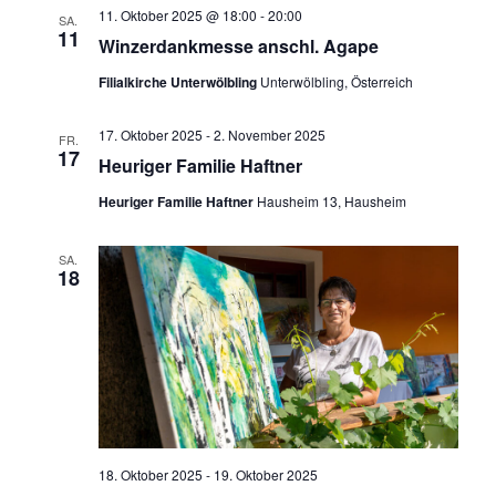
e
11. Oktober 2025 @ 18:00
-
20:00
a
SA.
11
Winzerdankmesse anschl. Agape
u
v
i
n
Filialkirche Unterwölbling
Unterwölbling, Österreich
g
d
a
17. Oktober 2025
-
2. November 2025
FR.
A
t
17
Heuriger Familie Haftner
n
i
Heuriger Familie Haftner
Hausheim 13, Hausheim
o
s
n
i
SA.
18
c
h
t
e
n
,
18. Oktober 2025
-
19. Oktober 2025
N