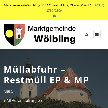
Marktgemeinde Wölbling, 3124 Oberwölbling, Oberer Markt 1 |
+43 (0)
2786 /2309
Müllabfuhr –
Restmüll EP & MP
Mai 5
« All Veranstaltungen