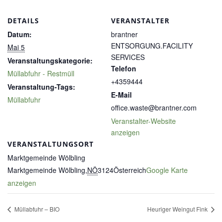
DETAILS
VERANSTALTER
Datum:
brantner
ENTSORGUNG.FACILITY
Mai 5
SERVICES
Veranstaltungskategorie:
Telefon
Müllabfuhr - Restmüll
+4359444
Veranstaltung-Tags:
E-Mail
Müllabfuhr
office.waste@brantner.com
Veranstalter-Website
anzeigen
VERANSTALTUNGSORT
Marktgemeinde Wölbling
Marktgemeinde Wölbling
,
NÖ
3124
Österreich
Google Karte
anzeigen
Müllabfuhr – BIO
Heuriger Weingut Fink