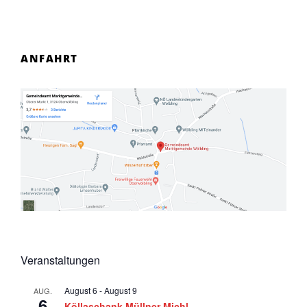
ANFAHRT
Veranstaltungen
August 6
-
August 9
AUG.
6
Köllaschank Müllner Michl