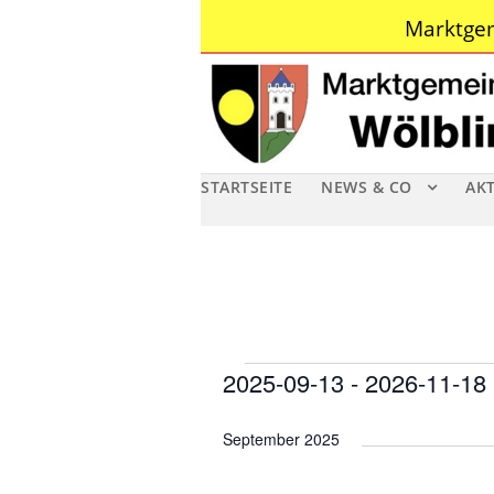
Marktgem
STARTSEITE
NEWS & CO
AK
V
2025-09-13
 - 
2026-11-18
D
e
September 2025
a
r
t