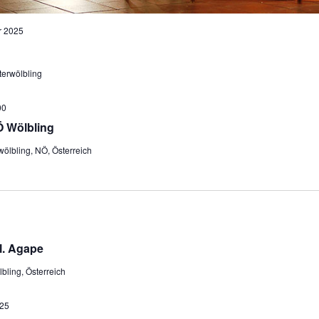
r 2025
terwölbling
00
 Wölbling
ölbling, NÖ, Österreich
. Agape
bling, Österreich
25