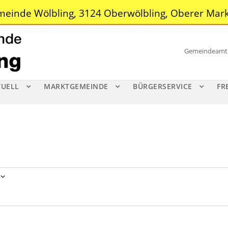
einde Wölbling, 3124 Oberwölbling, Oberer Mark
Gemeindeamt |
TUELL
MARKTGEMEINDE
BÜRGERSERVICE
FR