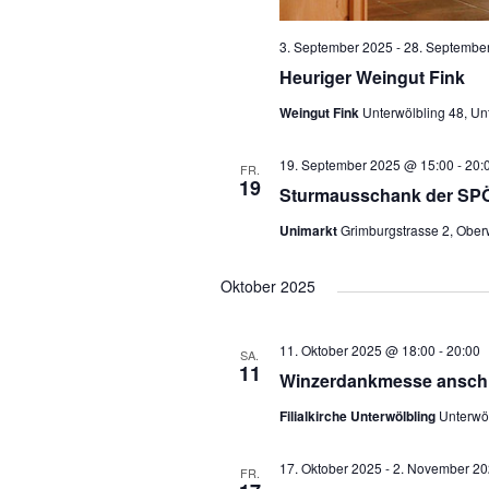
n
3. September 2025
-
28. Septembe
Heuriger Weingut Fink
Weingut Fink
Unterwölbling 48, Un
19. September 2025 @ 15:00
-
20:
FR.
19
Sturmausschank der SPÖ
Unimarkt
Grimburgstrasse 2, Oberw
Oktober 2025
11. Oktober 2025 @ 18:00
-
20:00
SA.
11
Winzerdankmesse anschl
Filialkirche Unterwölbling
Unterwöl
17. Oktober 2025
-
2. November 20
FR.