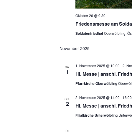
Oktober 26 @ 9:30
Friedensmesse am Soldat
Soldatenfriedhof
Oberwölbling, Ös
November 2025
1. November 2025 @ 10:00
-
2. No
SA.
1
Hl. Messe | anschl. Frie
Pfarrkirche Oberwölbling
Oberwölb
2. November 2025 @ 14:00
-
16:00
SO.
2
Hl. Messe | anschl. Fried
Filialkirche Unterwölbling
Unterwöl
DI.