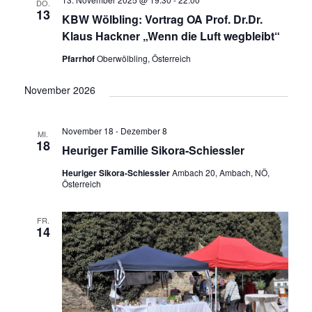
DO.
13
KBW Wölbling: Vortrag OA Prof. Dr.Dr.
Klaus Hackner „Wenn die Luft wegbleibt“
Pfarrhof
Oberwölbling, Österreich
November 2026
November 18
-
Dezember 8
MI.
18
Heuriger Familie Sikora-Schiessler
Heuriger Sikora-Schiessler
Ambach 20, Ambach, NÖ,
Österreich
FR.
14