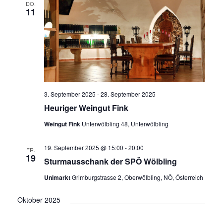
a
u
DO.
n
s
11
n
m
t
s
a
w
s
t
l
ä
a
t
t
h
l
u
a
l
n
t
e
l
g
3. September 2025
-
28. September 2025
u
n
A
t
Heuriger Weingut Fink
n
.
n
u
Weingut Fink
Unterwölbling 48, Unterwölbling
g
s
i
e
n
19. September 2025 @ 15:00
-
20:00
c
FR.
n
19
g
h
Sturmausschank der SPÖ Wölbling
S
t
e
Unimarkt
Grimburgstrasse 2, Oberwölbling, NÖ, Österreich
u
e
n
n
c
Oktober 2025
-
h
N