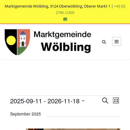
Marktgemeinde Wölbling, 3124 Oberwölbling, Oberer Markt 1 |
+43 (0)
2786 /2309
V
V
V
2025-09-11
 - 
2026-11-18
S
L
e
u
e
e
D
i
r
c
September 2025
r
s
a
r
h
a
t
t
a
e
n
e