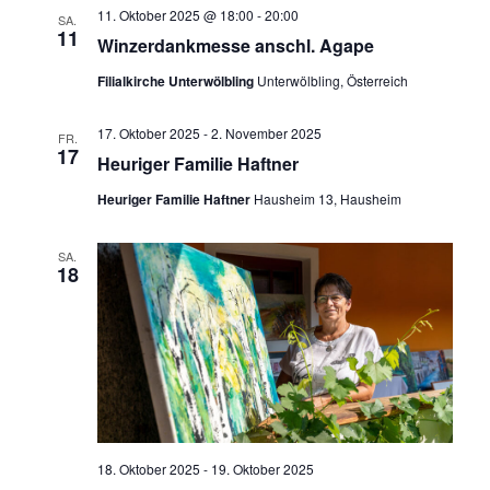
e
11. Oktober 2025 @ 18:00
-
20:00
a
SA.
11
Winzerdankmesse anschl. Agape
u
v
i
n
Filialkirche Unterwölbling
Unterwölbling, Österreich
g
d
a
17. Oktober 2025
-
2. November 2025
FR.
A
t
17
Heuriger Familie Haftner
n
i
Heuriger Familie Haftner
Hausheim 13, Hausheim
o
s
n
i
SA.
18
c
h
t
e
n
,
18. Oktober 2025
-
19. Oktober 2025
N