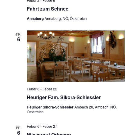
Feber 2
-
Feber 6
Fahrt zum Schnee
Annaberg
Annaberg, NÖ, Österreich
FR.
6
Feber 6
-
Feber 22
Heuriger Fam. Sikora-Schiessler
Heuriger Sikora-Schiessler
Ambach 20, Ambach, NÖ,
Österreich
Feber 6
-
Feber 27
FR.
6
Winzergut Ortmann