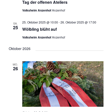
Tag der offenen Ateliers
a
Volksheim Anzenhof
Anzenhof
v
i
25. Oktober 2025 @ 10:00
-
26. Oktober 2025 @ 17:00
SA.
g
25
Wölbling blüht auf
a
Volksheim Anzenhof
Anzenhof
t
Oktober 2026
i
o
n
MO.
26