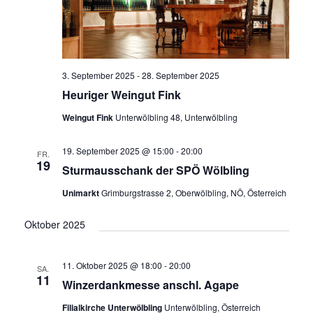
e
a
u
v
i
n
g
d
3. September 2025
-
28. September 2025
a
A
Heuriger Weingut Fink
t
n
i
Weingut Fink
Unterwölbling 48, Unterwölbling
o
s
n
19. September 2025 @ 15:00
-
20:00
FR.
i
19
Sturmausschank der SPÖ Wölbling
c
Unimarkt
Grimburgstrasse 2, Oberwölbling, NÖ, Österreich
h
t
Oktober 2025
e
n
11. Oktober 2025 @ 18:00
-
20:00
SA.
11
,
Winzerdankmesse anschl. Agape
N
Filialkirche Unterwölbling
Unterwölbling, Österreich