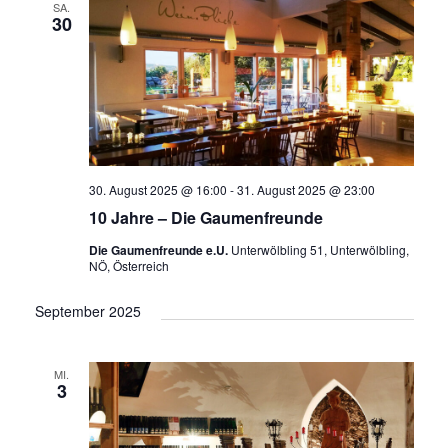
a
u
SA.
n
s
30
n
m
t
s
a
w
s
t
l
ä
a
t
t
h
l
u
a
l
n
t
e
l
g
30. August 2025 @ 16:00
-
31. August 2025 @ 23:00
u
n
A
t
10 Jahre – Die Gaumenfreunde
n
.
n
u
Die Gaumenfreunde e.U.
Unterwölbling 51, Unterwölbling,
g
s
NÖ, Österreich
i
e
n
c
September 2025
n
g
h
S
t
e
u
e
MI.
3
n
n
c
-
h
N