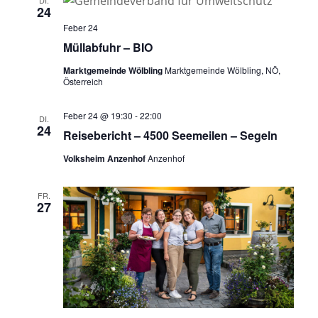
DI.
24
Feber 24
Müllabfuhr – BIO
Marktgemeinde Wölbling
Marktgemeinde Wölbling, NÖ,
Österreich
Feber 24 @ 19:30
-
22:00
DI.
24
Reisebericht – 4500 Seemeilen – Segeln
Volksheim Anzenhof
Anzenhof
FR.
27