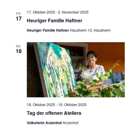
a
17. Oktober 2025
-
2. November 2025
v
FR.
17
Heuriger Familie Haftner
i
Heuriger Familie Haftner
Hausheim 13, Hausheim
g
a
SA.
t
18
i
o
n
18. Oktober 2025
-
19. Oktober 2025
Tag der offenen Ateliers
Volksheim Anzenhof
Anzenhof