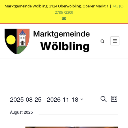
Marktgemeinde Wölbling, 3124 Oberwölbling, Oberer Markt 1 |
+43 (0)
2786 /2309
V
V
V
2025-08-25
 - 
2026-11-18
S
L
e
u
e
e
D
i
r
c
August 2025
r
s
a
r
h
a
t
t
a
e
n
e