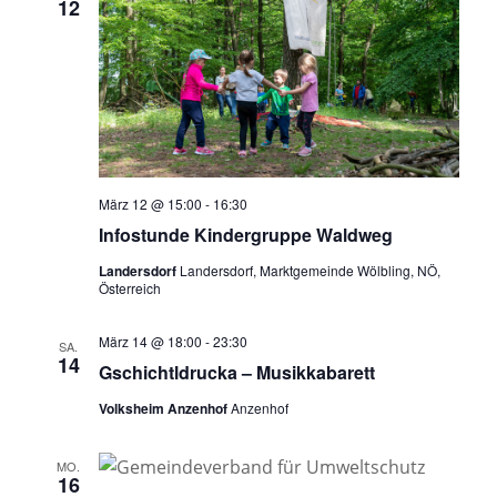
12
März 12 @ 15:00
-
16:30
Infostunde Kindergruppe Waldweg
Landersdorf
Landersdorf, Marktgemeinde Wölbling, NÖ,
Österreich
März 14 @ 18:00
-
23:30
SA.
14
Gschichtldrucka – Musikkabarett
Volksheim Anzenhof
Anzenhof
MO.
16