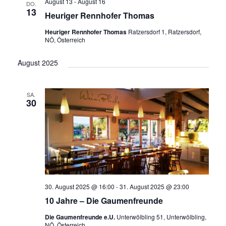
a
August 13
-
August 16
u
DO.
n
s
13
Heuriger Rennhofer Thomas
n
m
t
s
a
w
Heuriger Rennhofer Thomas
Ratzersdorf 1, Ratzersdorf,
s
t
NÖ, Österreich
l
ä
a
t
t
h
August 2025
l
u
a
l
n
t
e
l
g
SA.
u
n
30
A
t
n
.
n
u
g
s
i
e
n
c
n
g
h
S
t
e
30. August 2025 @ 16:00
-
31. August 2025 @ 23:00
u
e
n
n
10 Jahre – Die Gaumenfreunde
c
-
Die Gaumenfreunde e.U.
Unterwölbling 51, Unterwölbling,
h
N
NÖ, Österreich