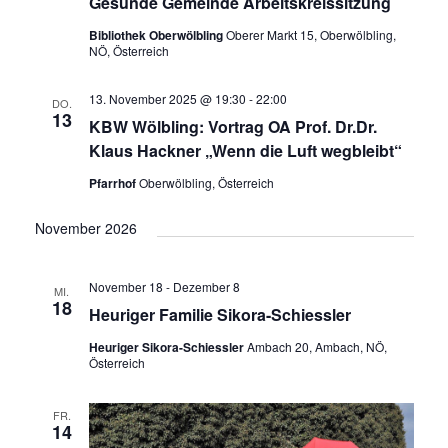
Gesunde Gemeinde Arbeitskreissitzung
Bibliothek Oberwölbling
Oberer Markt 15, Oberwölbling,
NÖ, Österreich
13. November 2025 @ 19:30
-
22:00
DO.
13
KBW Wölbling: Vortrag OA Prof. Dr.Dr.
Klaus Hackner „Wenn die Luft wegbleibt“
Pfarrhof
Oberwölbling, Österreich
November 2026
November 18
-
Dezember 8
MI.
18
Heuriger Familie Sikora-Schiessler
Heuriger Sikora-Schiessler
Ambach 20, Ambach, NÖ,
Österreich
FR.
14