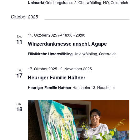
Unimarkt
Grimburgstrasse 2, Oberwölbling, NÖ, Österreich
a
v
Oktober 2025
i
g
11. Oktober 2025 @ 18:00
-
20:00
SA.
11
a
Winzerdankmesse anschl. Agape
t
Filialkirche Unterwölbling
Unterwölbling, Österreich
i
17. Oktober 2025
-
2. November 2025
o
FR.
17
Heuriger Familie Haftner
n
Heuriger Familie Haftner
Hausheim 13, Hausheim
SA.
18