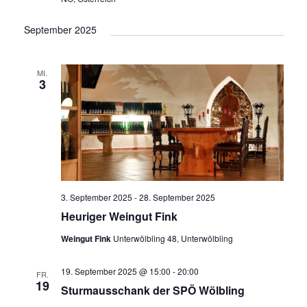
e
a
September 2025
u
v
i
n
g
d
MI.
a
3
A
t
n
i
o
s
n
i
c
h
3. September 2025
-
28. September 2025
t
Heuriger Weingut Fink
e
Weingut Fink
Unterwölbling 48, Unterwölbling
n
19. September 2025 @ 15:00
-
20:00
FR.
,
19
Sturmausschank der SPÖ Wölbling
N