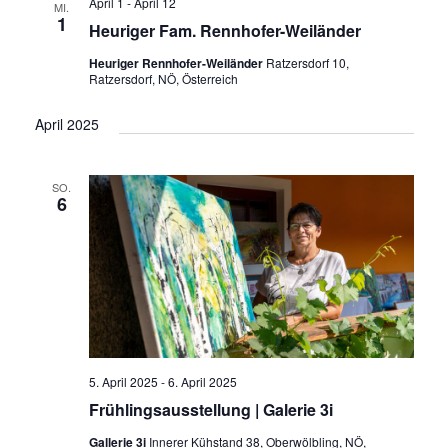
a
April 1
-
April 12
u
MI.
n
s
1
Heuriger Fam. Rennhofer-Weiländer
n
m
t
s
a
w
Heuriger Rennhofer-Weiländer
Ratzersdorf 10,
s
t
Ratzersdorf, NÖ, Österreich
l
ä
a
t
t
h
April 2025
l
u
a
l
n
t
e
l
g
SO.
u
n
6
A
t
n
.
n
u
g
s
i
e
n
c
n
g
h
S
t
e
u
e
5. April 2025
-
6. April 2025
n
n
c
Frühlingsausstellung | Galerie 3i
-
h
Gallerie 3i
Innerer Kühstand 38, Oberwölbling, NÖ,
N