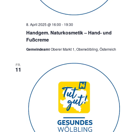
a
v
i
8. April 2025 @ 16:00
-
19:30
g
Handgem. Naturkosmetik – Hand- und
Fußcreme
a
t
Gemeindeamt
Oberer Markt 1, Oberwölbling, Österreich
i
FR.
o
11
n