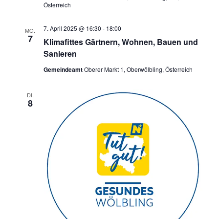
Österreich
e
a
u
v
7. April 2025 @ 16:30
-
18:00
MO.
i
n
7
Klimafittes Gärtnern, Wohnen, Bauen und
g
d
Sanieren
a
A
t
Gemeindeamt
Oberer Markt 1, Oberwölbling, Österreich
n
i
o
s
DI.
8
n
i
c
h
t
e
n
,
N