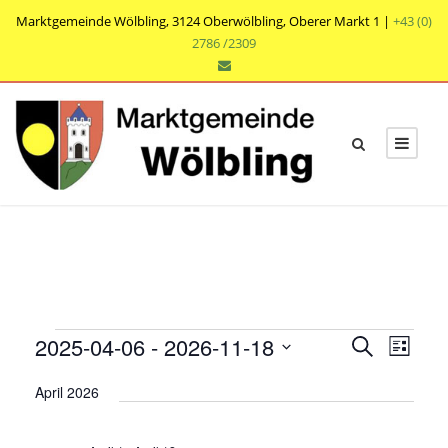
Marktgemeinde Wölbling, 3124 Oberwölbling, Oberer Markt 1 |
+43 (0)
2786 /2309
V
V
V
2025-04-06
 - 
2026-11-18
S
L
e
u
e
e
D
i
r
c
April 2026
r
s
a
r
h
a
t
t
a
e
n
e