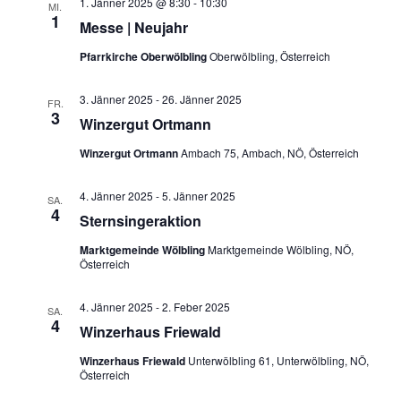
a
1. Jänner 2025 @ 8:30
-
10:30
u
MI.
n
s
1
Messe | Neujahr
n
m
t
s
a
w
Pfarrkirche Oberwölbling
Oberwölbling, Österreich
s
t
l
ä
a
t
t
3. Jänner 2025
-
26. Jänner 2025
h
FR.
3
l
u
Winzergut Ortmann
a
l
n
t
e
Winzergut Ortmann
Ambach 75, Ambach, NÖ, Österreich
l
g
u
n
A
t
4. Jänner 2025
-
5. Jänner 2025
n
.
SA.
n
4
Sternsingeraktion
u
g
s
i
Marktgemeinde Wölbling
Marktgemeinde Wölbling, NÖ,
e
n
Österreich
c
n
g
h
S
4. Jänner 2025
-
2. Feber 2025
t
SA.
e
4
Winzerhaus Friewald
u
e
n
n
c
Winzerhaus Friewald
Unterwölbling 61, Unterwölbling, NÖ,
-
Österreich
h
N