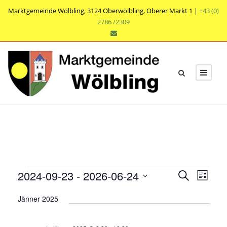
Marktgemeinde Wölbling, 3124 Oberwölbling, Oberer Markt 1 |
+43 (0)
2786 /2309
V
V
V
2024-09-23
 - 
2026-06-24
S
L
e
u
e
e
D
i
r
c
Jänner 2025
r
s
a
r
h
a
t
t
a
e
n
e