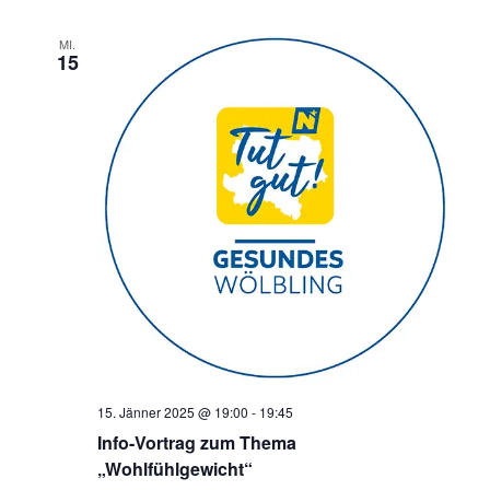
a
MI.
v
15
i
g
a
t
i
o
n
15. Jänner 2025 @ 19:00
-
19:45
Info-Vortrag zum Thema
„Wohlfühlgewicht“