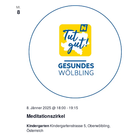
e
a
MI.
8
u
v
i
n
g
d
a
A
t
n
i
o
s
n
i
c
h
t
e
8. Jänner 2025 @ 18:00
-
19:15
n
Meditationszirkel
,
Kindergarten
Kindergartenstrasse 5, Oberwölbling,
N
Österreich