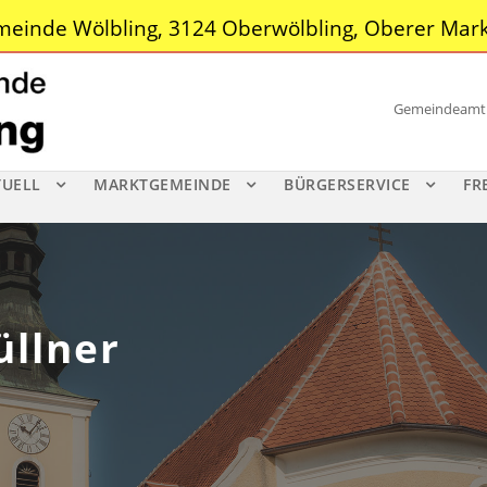
einde Wölbling, 3124 Oberwölbling, Oberer Mark
Gemeindeamt |
TUELL
MARKTGEMEINDE
BÜRGERSERVICE
FR
üllner