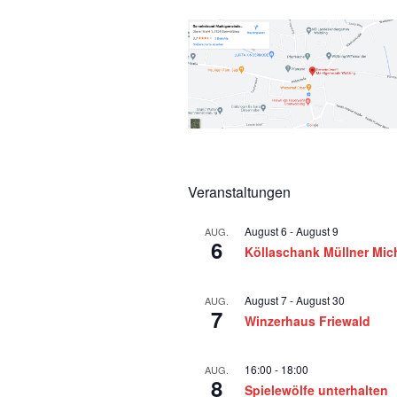
Veranstaltungen
August 6
-
August 9
AUG.
6
Köllaschank Müllner Mic
August 7
-
August 30
AUG.
7
Winzerhaus Friewald
16:00
-
18:00
AUG.
8
Spielewölfe unterhalten