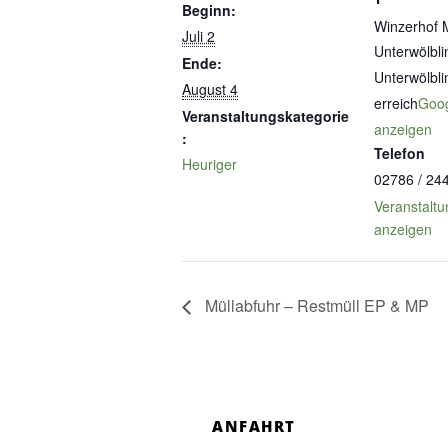
Beginn:
Winzerhof 
Juli 2
Unterwölbli
Ende:
Unterwölbli
August 4
erreich
Goog
Veranstaltungskategorie
anzeigen
:
Telefon
Heuriger
02786 / 24
Veranstaltu
anzeigen
Müllabfuhr – Restmüll EP & MP
ANFAHRT