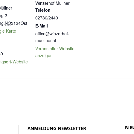
Winzerhof Müllner
Müllner
Telefon
ng 2
02786/2440
ng
,
NÖ
3124
Öst
E-Mail
le Karte
office@winzerhof-
muellner.at
Veranstalter-Website
40
anzeigen
ngsort-Website
NE
ANMELDUNG NEWSLETTER