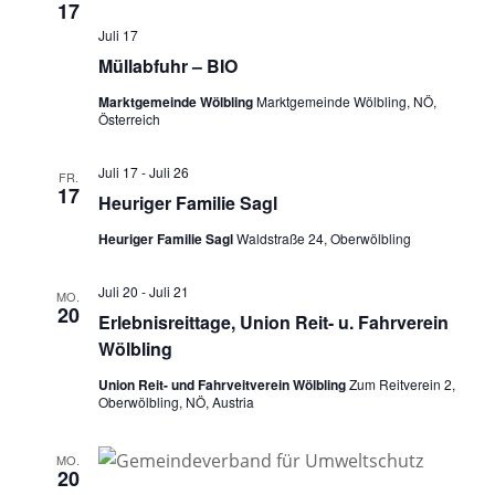
17
Juli 17
Müllabfuhr – BIO
Marktgemeinde Wölbling
Marktgemeinde Wölbling, NÖ,
Österreich
Juli 17
-
Juli 26
FR.
17
Heuriger Familie Sagl
Heuriger Familie Sagl
Waldstraße 24, Oberwölbling
Juli 20
-
Juli 21
MO.
20
Erlebnisreittage, Union Reit- u. Fahrverein
Wölbling
Union Reit- und Fahrveitverein Wölbling
Zum Reitverein 2,
Oberwölbling, NÖ, Austria
MO.
20