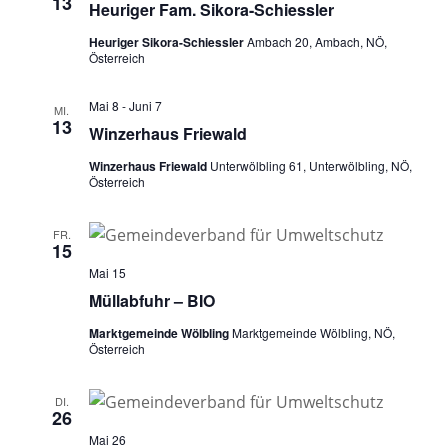
13
Heuriger Fam. Sikora-Schiessler
e
a
Heuriger Sikora-Schiessler
Ambach 20, Ambach, NÖ,
u
v
Österreich
i
n
g
d
Mai 8
-
Juni 7
MI.
a
13
Winzerhaus Friewald
A
t
n
i
Winzerhaus Friewald
Unterwölbling 61, Unterwölbling, NÖ,
Österreich
o
s
n
i
FR.
15
c
Mai 15
h
Müllabfuhr – BIO
t
Marktgemeinde Wölbling
Marktgemeinde Wölbling, NÖ,
e
Österreich
n
DI.
,
26
N
Mai 26