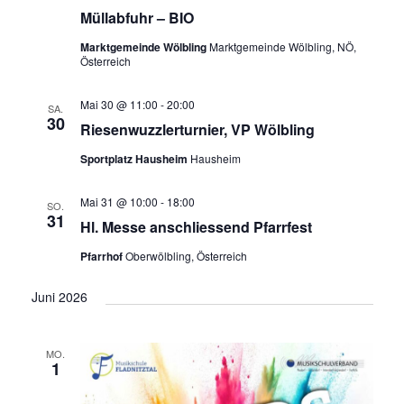
a
Müllabfuhr – BIO
v
Marktgemeinde Wölbling
Marktgemeinde Wölbling, NÖ,
Österreich
i
g
Mai 30 @ 11:00
-
20:00
SA.
30
a
Riesenwuzzlerturnier, VP Wölbling
t
Sportplatz Hausheim
Hausheim
i
Mai 31 @ 10:00
-
18:00
o
SO.
31
Hl. Messe anschliessend Pfarrfest
n
Pfarrhof
Oberwölbling, Österreich
Juni 2026
MO.
1