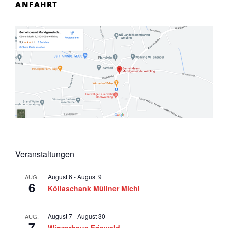
ANFAHRT
Veranstaltungen
August 6
-
August 9
AUG.
6
Köllaschank Müllner Michl
August 7
-
August 30
AUG.
7
Winzerhaus Friewald