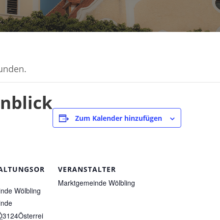
funden.
nblick
Zum Kalender hinzufügen
ALTUNGSOR
VERANSTALTER
Marktgemeinde Wölbling
nde Wölbling
inde
Ö
3124
Österrei