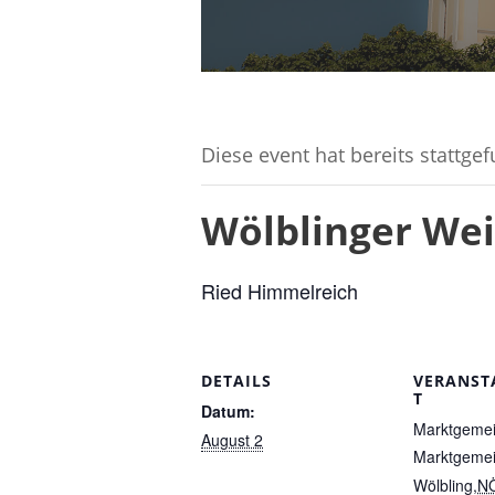
Diese event hat bereits stattge
Wölblinger Wei
Ried Himmelreich
DETAILS
VERANST
T
Datum:
Marktgemei
August 2
Marktgeme
Wölbling
,
N