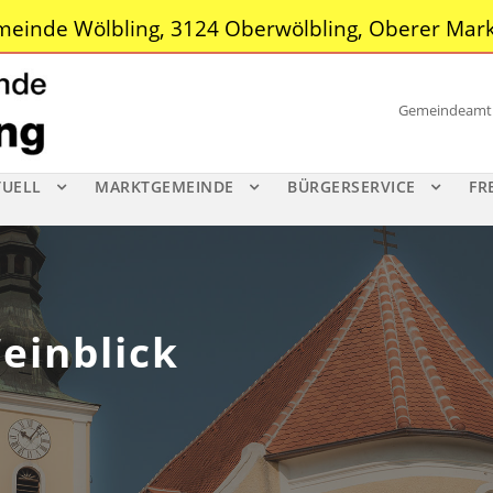
einde Wölbling, 3124 Oberwölbling, Oberer Mark
Gemeindeamt |
TUELL
MARKTGEMEINDE
BÜRGERSERVICE
FR
einblick