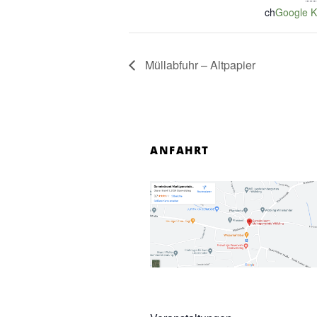
ch
Google K
Müllabfuhr – Altpapier
ANFAHRT