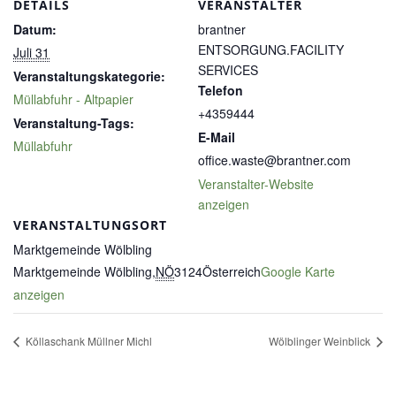
DETAILS
VERANSTALTER
Datum:
brantner
ENTSORGUNG.FACILITY
Juli 31
SERVICES
Veranstaltungskategorie:
Telefon
Müllabfuhr - Altpapier
+4359444
Veranstaltung-Tags:
E-Mail
Müllabfuhr
office.waste@brantner.com
Veranstalter-Website
anzeigen
VERANSTALTUNGSORT
Marktgemeinde Wölbling
Marktgemeinde Wölbling
,
NÖ
3124
Österreich
Google Karte
anzeigen
Köllaschank Müllner Michl
Wölblinger Weinblick