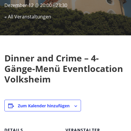
Dezember 12 @ 20:00
-
23:30
« All Veranstaltungen
Dinner and Crime – 4-
Gänge-Menü Eventlocation
Volksheim
Zum Kalender hinzufügen
DETAILS
VERANSTALTER