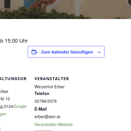
ab 15:00 Uhr
Zum Kalender hinzufügen
ALTUNGSOR
VERANSTALTER
Winzerhof Erber
Erber
Telefon
rkt 10
02786/2376
ng
,
3124
Google
E-Mail
igen
erber@aon.at
Veranstalter-Website
6