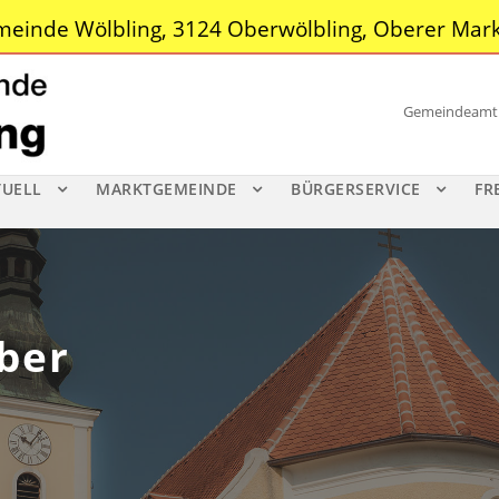
einde Wölbling, 3124 Oberwölbling, Oberer Mark
Gemeindeamt |
TUELL
MARKTGEMEINDE
BÜRGERSERVICE
FR
ber