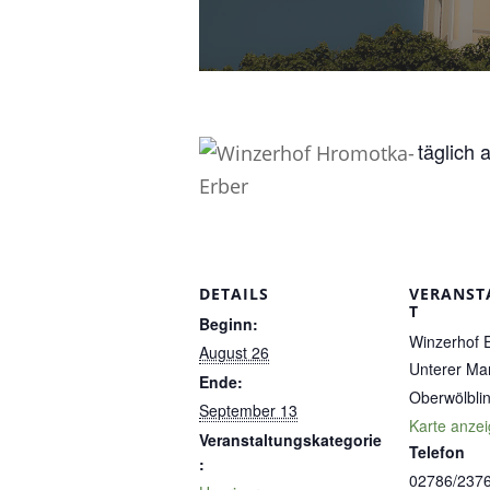
täglich 
DETAILS
VERANST
T
Beginn:
Winzerhof 
August 26
Unterer Ma
Ende:
Oberwölbli
September 13
Karte anze
Veranstaltungskategorie
Telefon
:
02786/237