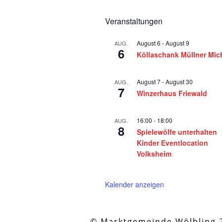
Veranstaltungen
August 6
-
August 9
AUG.
6
Köllaschank Müllner Mic
August 7
-
August 30
AUG.
7
Winzerhaus Friewald
16:00
-
18:00
AUG.
8
Spielewölfe unterhalten
Kinder Eventlocation
Volksheim
Kalender anzeigen
© Marktgemeinde Wölbling 