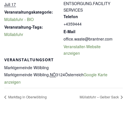
ENTSORGUNG.FACILITY
Juli 17
SERVICES
Veranstaltungskategorie:
Telefon
Müllabfuhr - BIO
+4359444
Veranstaltung-Tags:
E-Mail
Müllabfuhr
office.waste@brantner.com
Veranstalter-Website
anzeigen
VERANSTALTUNGSORT
Marktgemeinde Wölbling
Marktgemeinde Wölbling
,
NÖ
3124
Österreich
Google Karte
anzeigen
Markttag in Oberwölbling
Müllabfuhr – Gelber Sack