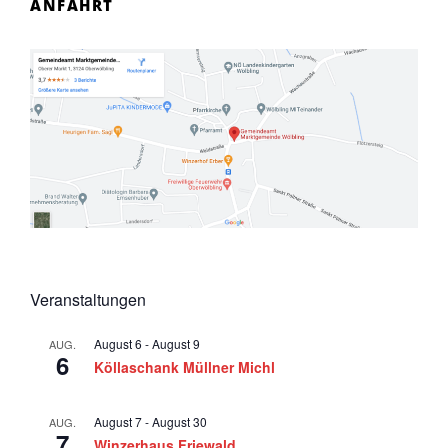
ANFAHRT
Veranstaltungen
August 6
-
August 9
AUG.
6
Köllaschank Müllner Michl
August 7
-
August 30
AUG.
7
Winzerhaus Friewald