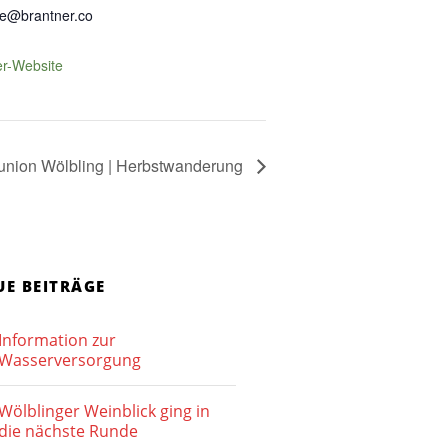
te@brantner.co
er-Website
union Wölbling | Herbstwanderung
UE BEITRÄGE
Information zur
Wasserversorgung
Wölblinger Weinblick ging in
die nächste Runde