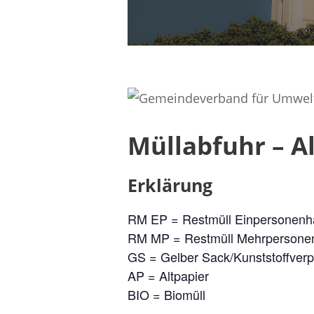
Müllabfuhr – A
Erklärung
RM EP = Restmüll Einpersonenh
RM MP = Restmüll Mehrpersone
GS = Gelber Sack/Kunststoffver
AP = Altpapier
BIO = Biomüll