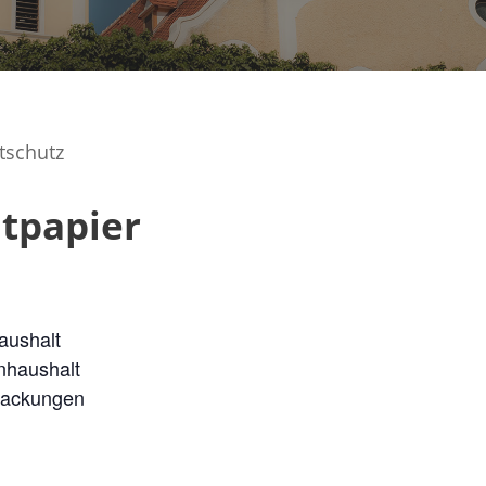
ltpapier
aushalt
nhaushalt
packungen