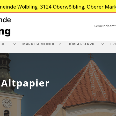
einde Wölbling, 3124 Oberwölbling, Oberer Mark
Gemeindeamt |
TUELL
MARKTGEMEINDE
BÜRGERSERVICE
FR
 Altpapier