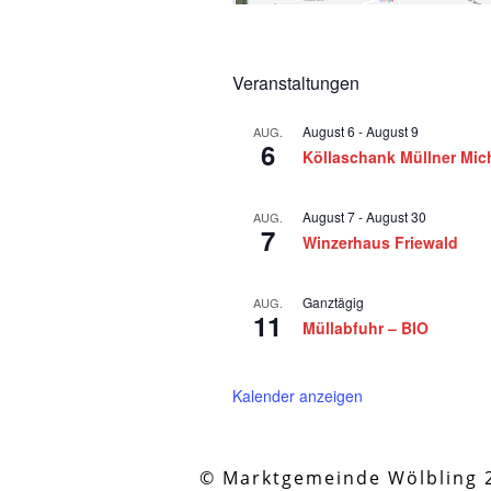
Veranstaltungen
August 6
-
August 9
AUG.
6
Köllaschank Müllner Mic
August 7
-
August 30
AUG.
7
Winzerhaus Friewald
Ganztägig
AUG.
11
Müllabfuhr – BIO
Kalender anzeigen
© Marktgemeinde Wölbling 