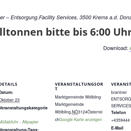
er – Entsorgung.Facility Services, 3500 Krems a.d. Don
tonnen bitte bis 6:00 Uhr 
Download:
DETAILS
VERANSTALTUNGSOR
VERANS
T
Datum:
brantner
Marktgemeinde Wölbling
ENTSORG
Oktober 23
Marktgemeinde
SERVICES
Veranstaltungskategorie
Wölbling
,
NÖ
3124
Österrei
Telefon
:
ch
Google Karte anzeigen
+4359444
Müllabfuhr - Altpapier
E-Mail
Veranstaltung-Tags: