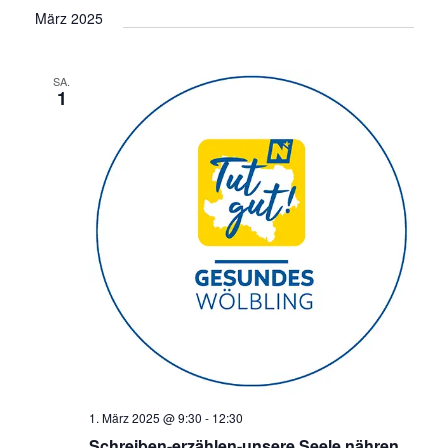
a
März 2025
v
i
SA.
1
g
a
t
i
o
n
1. März 2025 @ 9:30
-
12:30
Schreiben-erzählen-unsere Seele nähren