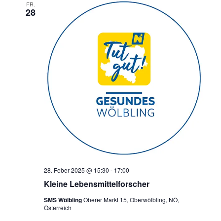
FR.
e
a
28
u
v
i
n
g
d
a
A
t
n
i
o
s
n
i
c
h
t
e
28. Feber 2025 @ 15:30
-
17:00
Kleine Lebensmittelforscher
n
,
SMS Wölbling
Oberer Markt 15, Oberwölbling, NÖ,
Österreich
N