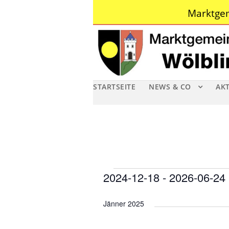
Marktgem
STARTSEITE
NEWS & CO
AK
V
2024-12-18
 - 
2026-06-24
D
e
Jänner 2025
a
r
t