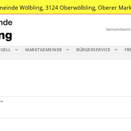
einde Wölbling, 3124 Oberwölbling, Oberer Mark
Gemeindeamt |
TUELL
MARKTGEMEINDE
BÜRGERSERVICE
FR