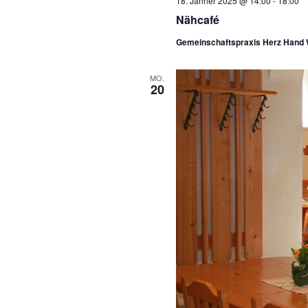
18. Jänner 2025 @ 14:00
-
18:00
Nähcafé
Gemeinschaftspraxis Herz Hand
MO.
20