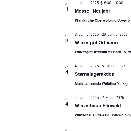
1. Jänner 2025 @ 8:30
-
10:30
a
MI.
u
1
Messe | Neujahr
m
n
Pfarrkirche Oberwölbling
Oberwölb
w
s
ä
3. Jänner 2025
-
26. Jänner 2025
FR.
3
h
t
Winzergut Ortmann
l
Winzergut Ortmann
Ambach 75, Am
a
e
l
4. Jänner 2025
-
5. Jänner 2025
n
SA.
4
Sternsingeraktion
.
t
Marktgemeinde Wölbling
Marktgem
u
4. Jänner 2025
-
2. Feber 2025
SA.
n
4
Winzerhaus Friewald
g
Winzerhaus Friewald
Unterwölblin
e
MI.