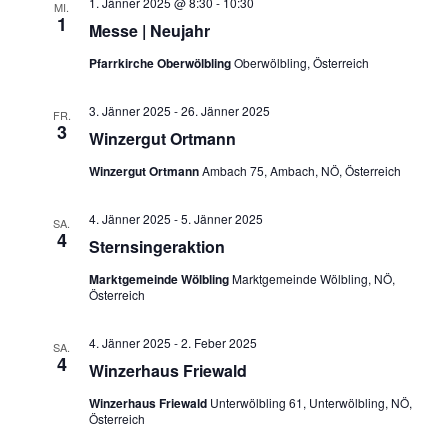
a
1. Jänner 2025 @ 8:30
-
10:30
u
MI.
n
s
1
Messe | Neujahr
n
m
t
s
a
w
Pfarrkirche Oberwölbling
Oberwölbling, Österreich
s
t
l
ä
a
t
t
3. Jänner 2025
-
26. Jänner 2025
h
FR.
3
l
u
Winzergut Ortmann
a
l
n
t
e
Winzergut Ortmann
Ambach 75, Ambach, NÖ, Österreich
l
g
u
n
A
t
4. Jänner 2025
-
5. Jänner 2025
n
.
SA.
n
4
Sternsingeraktion
u
g
s
i
Marktgemeinde Wölbling
Marktgemeinde Wölbling, NÖ,
e
n
Österreich
c
n
g
h
S
4. Jänner 2025
-
2. Feber 2025
t
SA.
e
4
Winzerhaus Friewald
u
e
n
n
c
Winzerhaus Friewald
Unterwölbling 61, Unterwölbling, NÖ,
-
Österreich
h
N