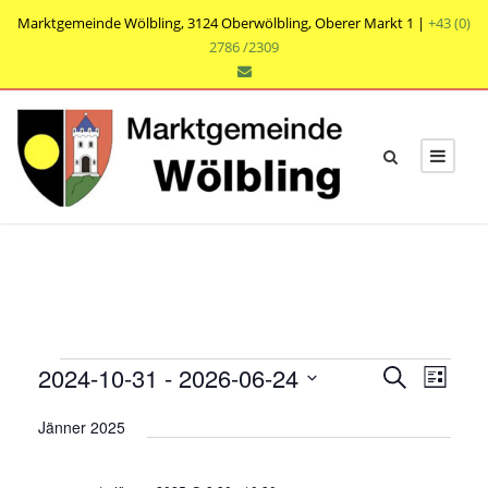
Marktgemeinde Wölbling, 3124 Oberwölbling, Oberer Markt 1 |
+43 (0)
2786 /2309
V
V
V
2024-10-31
 - 
2026-06-24
S
L
e
u
e
e
D
i
r
c
Jänner 2025
r
s
a
r
h
a
t
t
a
e
n
e