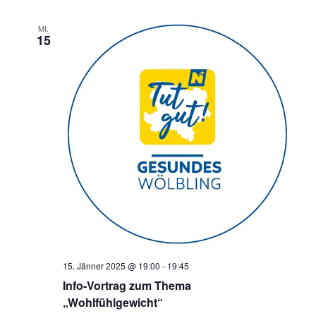
a
MI.
v
15
i
g
a
t
i
o
n
15. Jänner 2025 @ 19:00
-
19:45
Info-Vortrag zum Thema
„Wohlfühlgewicht“