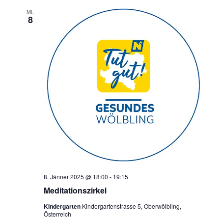
e
a
MI.
8
u
v
i
n
g
d
a
A
t
n
i
o
s
n
i
c
h
t
e
8. Jänner 2025 @ 18:00
-
19:15
n
Meditationszirkel
,
Kindergarten
Kindergartenstrasse 5, Oberwölbling,
N
Österreich