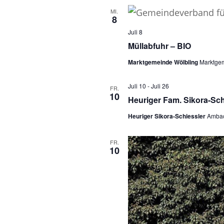
MI.
8
Juli 8
Müllabfuhr – BIO
Marktgemeinde Wölbling
Marktgem
Juli 10
-
Juli 26
FR.
10
Heuriger Fam. Sikora-Sch
Heuriger Sikora-Schiessler
Ambac
FR.
10