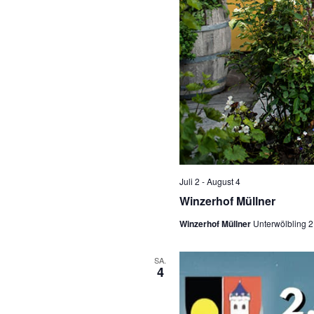
n
Juli 2
-
August 4
Winzerhof Müllner
Winzerhof Müllner
Unterwölbling 2
SA.
4