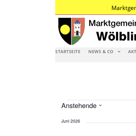
Marktgem
STARTSEITE
NEWS & CO
AK
V
Anstehende
D
e
Juni 2026
a
r
t