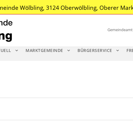
einde Wölbling, 3124 Oberwölbling, Oberer Mark
Gemeindeamt |
TUELL
MARKTGEMEINDE
BÜRGERSERVICE
FR