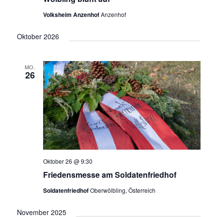
e
a
Volksheim Anzenhof
Anzenhof
u
v
i
n
Oktober 2026
g
d
a
A
t
MO.
26
n
i
o
s
n
i
c
h
t
Oktober 26 @ 9:30
e
Friedensmesse am Soldatenfriedhof
n
Soldatenfriedhof
Oberwölbling, Österreich
,
N
November 2025