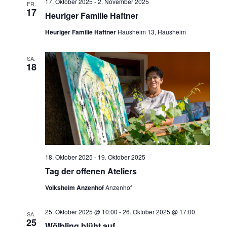
a
17. Oktober 2025
-
2. November 2025
u
FR.
n
s
17
Heuriger Familie Haftner
n
m
t
s
a
w
Heuriger Familie Haftner
Hausheim 13, Hausheim
s
t
l
ä
a
t
t
h
SA.
18
l
u
a
l
n
t
e
l
g
u
n
A
t
n
.
n
u
g
s
i
e
n
c
18. Oktober 2025
-
19. Oktober 2025
n
g
h
Tag der offenen Ateliers
S
t
e
Volksheim Anzenhof
Anzenhof
u
e
n
n
c
25. Oktober 2025 @ 10:00
-
26. Oktober 2025 @ 17:00
-
SA.
h
25
N
Wölbling blüht auf