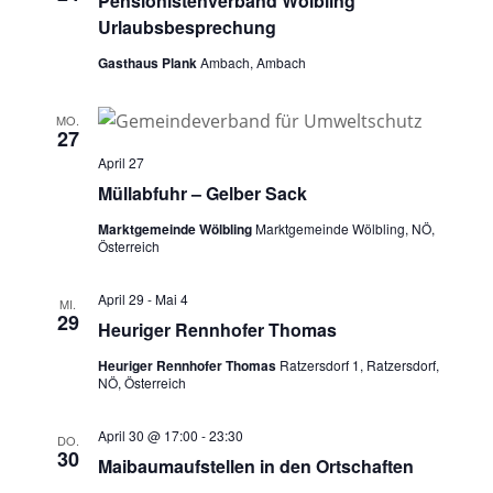
Pensionistenverband Wölbling
Urlaubsbesprechung
Gasthaus Plank
Ambach, Ambach
MO.
27
April 27
Müllabfuhr – Gelber Sack
Marktgemeinde Wölbling
Marktgemeinde Wölbling, NÖ,
Österreich
April 29
-
Mai 4
MI.
29
Heuriger Rennhofer Thomas
Heuriger Rennhofer Thomas
Ratzersdorf 1, Ratzersdorf,
NÖ, Österreich
April 30 @ 17:00
-
23:30
DO.
30
Maibaumaufstellen in den Ortschaften