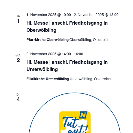
a
v
1. November 2025 @ 10:00
-
2. November 2025 @ 13:00
SA.
1
Hl. Messe | anschl. Friedhofsgang in
i
Oberwölbling
g
Pfarrkirche Oberwölbling
Oberwölbling, Österreich
a
t
2. November 2025 @ 14:00
-
16:00
SO.
i
2
Hl. Messe | anschl. Friedhofsgang in
o
Unterwölbling
n
Filialkirche Unterwölbling
Unterwölbling, Österreich
DI.
4