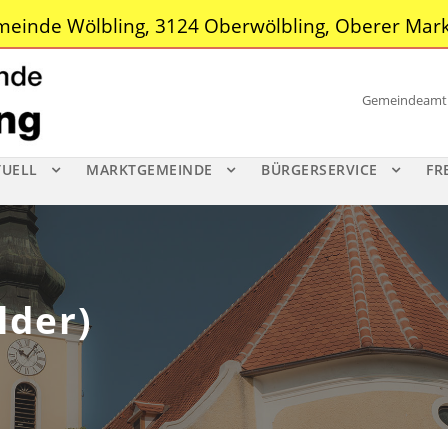
einde Wölbling, 3124 Oberwölbling, Oberer Mark
Gemeindeamt |
TUELL
MARKTGEMEINDE
BÜRGERSERVICE
FR
lder)