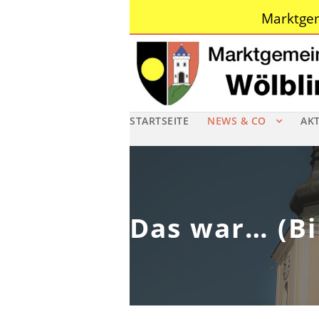
Marktgem
STARTSEITE
NEWS & CO
AK
Das war… (Bi