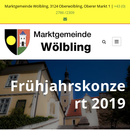
Marktgemeinde Wölbling, 3124 Oberwölbling, Oberer Markt 1 |
+43 (0)
2786 /2309
Frühjahrskonze
rt 2019