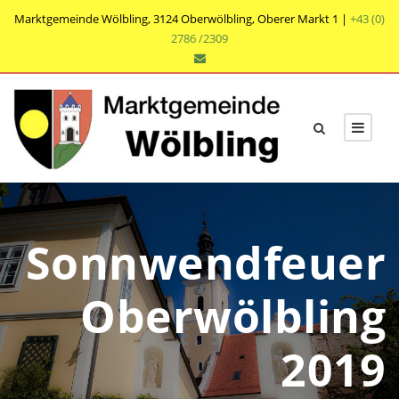
Marktgemeinde Wölbling, 3124 Oberwölbling, Oberer Markt 1 |
+43 (0)
2786 /2309
Sonnwendfeuer
Oberwölbling
2019