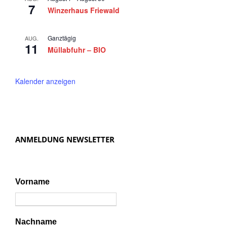
5
7
a
Winzerhaus Friewald
v
i
Ganztägig
AUG.
11
Müllabfuhr – BIO
g
a
Kalender anzeigen
t
i
o
n
ANMELDUNG NEWSLETTER
Vorname
Nachname