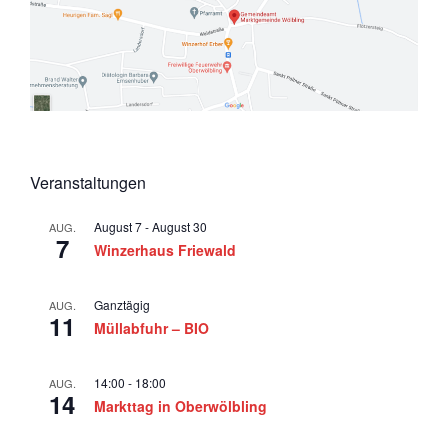
5
a
v
i
g
a
t
Veranstaltungen
i
o
August 7
-
August 30
AUG.
7
Winzerhaus Friewald
n
Ganztägig
AUG.
11
Müllabfuhr – BIO
14:00
-
18:00
AUG.
14
Markttag in Oberwölbling