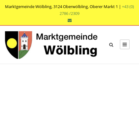
Marktgemeinde Wölbling, 3124 Oberwölbling, Oberer Markt 1 |
+43 (0)
2786 /2309