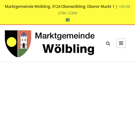
Marktgemeinde Wölbling, 3124 Oberwölbling, Oberer Markt 1 |
+43 (0)
2786 /2309